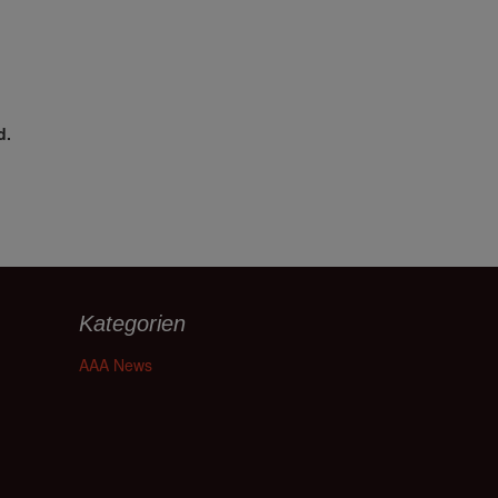
d.
Kategorien
AAA News