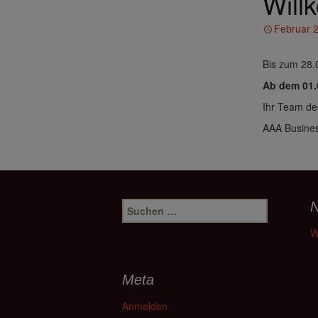
Will
Februar 
Bis zum 28.
Ab dem 01.0
Ihr Team de
AAA Busines
Suchen
N
nach:
W
Meta
Anmelden