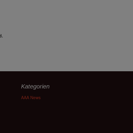
d.
Kategorien
AAA News