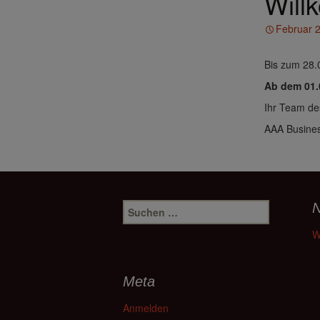
Will
Februar 
Bis zum 28.
Ab dem 01.0
Ihr Team de
AAA Busines
Suchen
N
nach:
W
Meta
Anmelden